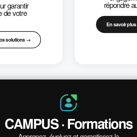
répondre au
ur garantir
e de votre
En savoir plu
os solutions →
CAMPUS · Formations
Apprenez, évoluez et garantissez la