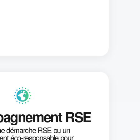
agnement RSE
 une démarche RSE ou un
nt éco-responsable pour