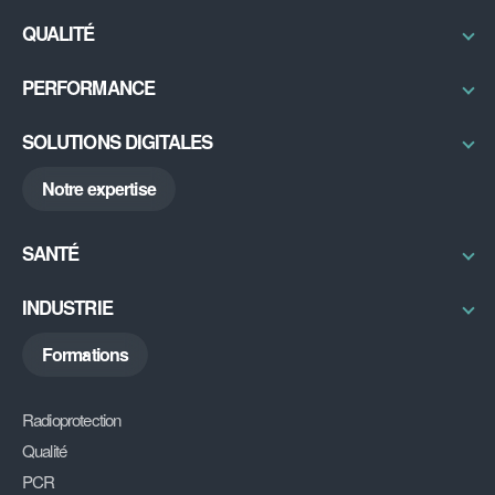
Radioprotection & Contrôles
QUALITÉ
Physique médicale
Certifications / Labellisation
PERFORMANCE
Sécurité IRM
Qual’imagerie
Bureau d’études
Excellence Opérationnelle
SOLUTIONS DIGITALES
Radon
RSE
ABGX
Notre expertise
My DU
DiAG
SANTÉ
Découvrir
INDUSTRIE
Découvrir
Formations
Radioprotection
Qualité
PCR