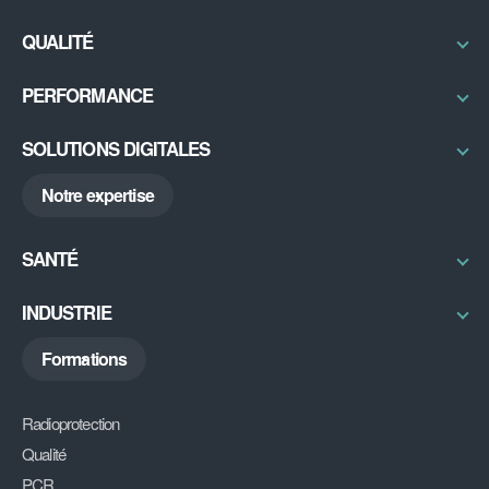
Radioprotection & Contrôles
QUALITÉ
Physique médicale
Certifications / Labellisation
PERFORMANCE
Sécurité IRM
Qual’imagerie
Bureau d’études
Excellence Opérationnelle
SOLUTIONS DIGITALES
Radon
RSE
ABGX
Notre expertise
My DU
DiAG
SANTÉ
Découvrir
INDUSTRIE
Découvrir
Formations
Radioprotection
Qualité
PCR