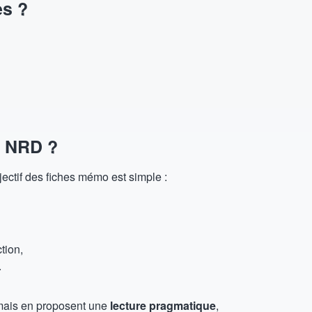
es ?
o NRD ?
jectif des fiches mémo est simple :
tion,
.
mais en proposent une
lecture pragmatique
,