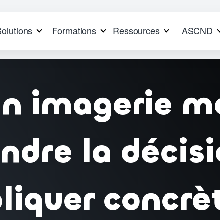
Solutions
Formations
Ressources
ASCND
n imagerie mé
dre la décis
pliquer concr