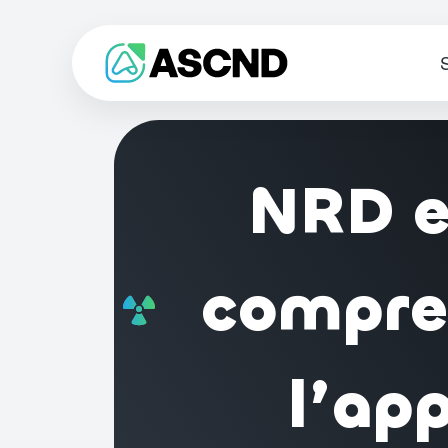
NRD e
compren
l’ap