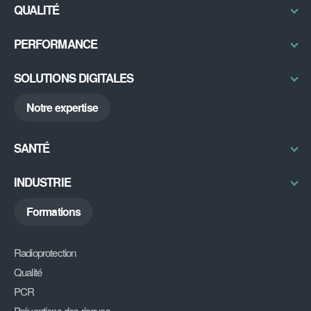
Radioprotection & Contrôles
QUALITÉ
Physique médicale
Certifications / Labellisation
PERFORMANCE
Sécurité IRM
Qual’imagerie
Bureau d’études
Excellence Opérationnelle
SOLUTIONS DIGITALES
Radon
RSE
ABGX
Notre expertise
My DU
DiAG
SANTÉ
Découvrir
INDUSTRIE
Découvrir
Formations
Radioprotection
Qualité
PCR
Préventions des risques