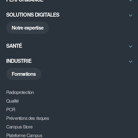
Qual’imagerie
Bureau d’études
Excellence Opérationnelle
SOLUTIONS DIGITALES
Radon
RSE
ABGX
Notre expertise
My DU
DiAG
SANTÉ
Découvrir
INDUSTRIE
Découvrir
Formations
Radioprotection
Qualité
PCR
Préventions des risques
Campus Store
Plateforme Campus