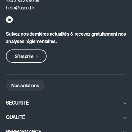
+33 3 83 28 80 59
hello@ascnd.fr
Suivez nos dernières actualités & recevez gratuitement nos
analyses réglementaires.
S’inscrire
Nos solutions
SÉCURITÉ
Radioprotection & Contrôles
QUALITÉ
Physique médicale
Certifications / Labellisation
PERFORMANCE
Sécurité IRM