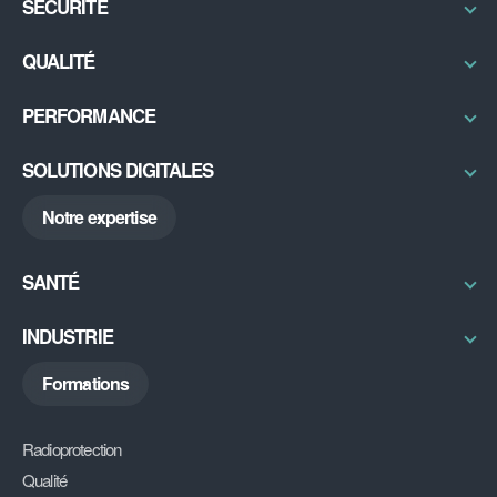
SÉCURITÉ
Radioprotection & Contrôles
QUALITÉ
Physique médicale
Certifications / Labellisation
PERFORMANCE
Sécurité IRM
Qual’imagerie
Bureau d’études
Excellence Opérationnelle
SOLUTIONS DIGITALES
Radon
RSE
ABGX
Notre expertise
My DU
DiAG
SANTÉ
Découvrir
INDUSTRIE
Découvrir
Formations
Radioprotection
Qualité