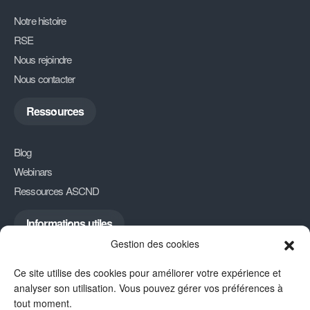
Notre histoire
RSE
Nous rejoindre
Nous contacter
Ressources
Blog
Webinars
Ressources ASCND
Informations utiles
Gestion des cookies
Politique de confidentialité
Ce site utilise des cookies pour améliorer votre expérience et
Mentions légales
analyser son utilisation. Vous pouvez gérer vos préférences à
CGV
tout moment.