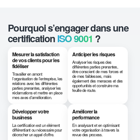
Pourquoi s’engager dans une
certification
ISO 9001
?
Mesurer la satisfaction
Anticiper les risques
de vos clients pour les
Analyser les risques des
fidéliser
différentes parties prenantes,
être conscient de mes forces et
Travailler en amont
de mes faiblesses, mais
l’organisation de l’entreprise, les
également des menaces et des
relations avec les différentes
opportunités et construire ma
parties prenantes, analyser les
feuille de route.
réclamations et mettre en place
mes axes d’amélioration.
Développer votre
Améliorer la
business
performance
La certification est un élément
En analysant et en optimisant
différentiant ou nécessaire pour
votre organisation à travers la
décrocher un appel d’offre.
revue des process.