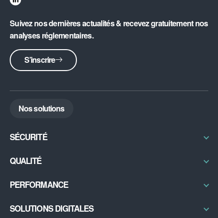
Suivez nos dernières actualités & recevez gratuitement nos
analyses réglementaires.
S’inscrire
Nos solutions
SÉCURITÉ
Radioprotection & Contrôles
QUALITÉ
Physique médicale
Certifications / Labellisation
PERFORMANCE
Sécurité IRM
Qual’imagerie
Bureau d’études
Excellence Opérationnelle
SOLUTIONS DIGITALES
Radon