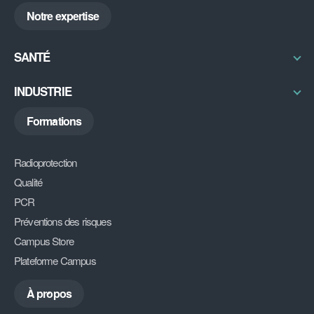
RSE
ABGX
Notre expertise
My DU
DiAG
SANTÉ
Découvrir
INDUSTRIE
Découvrir
Formations
Radioprotection
Qualité
PCR
Préventions des risques
Campus Store
Plateforme Campus
À propos