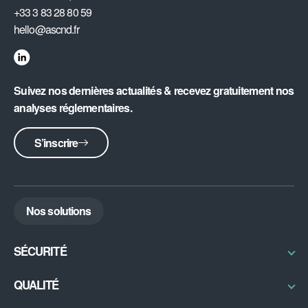
+33 3 83 28 80 59
hello@ascnd.fr
Suivez nos dernières actualités & recevez gratuitement nos
analyses réglementaires.
S’inscrire
Nos solutions
SÉCURITÉ
Radioprotection & Contrôles
QUALITÉ
Physique médicale