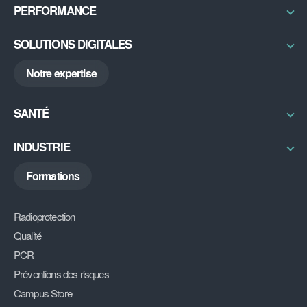
Certifications / Labellisation
PERFORMANCE
Sécurité IRM
Qual’imagerie
Bureau d’études
Excellence Opérationnelle
SOLUTIONS DIGITALES
Radon
RSE
ABGX
Notre expertise
My DU
DiAG
SANTÉ
Découvrir
INDUSTRIE
Découvrir
Formations
Radioprotection
Qualité
PCR
Préventions des risques
Campus Store