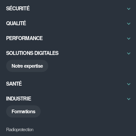
SÉCURITÉ
Radioprotection & Contrôles
QUALITÉ
Physique médicale
Certifications / Labellisation
PERFORMANCE
Sécurité IRM
Qual’imagerie
Bureau d’études
Excellence Opérationnelle
SOLUTIONS DIGITALES
Radon
RSE
ABGX
Notre expertise
My DU
DiAG
SANTÉ
Découvrir
INDUSTRIE
Découvrir
Formations
Radioprotection